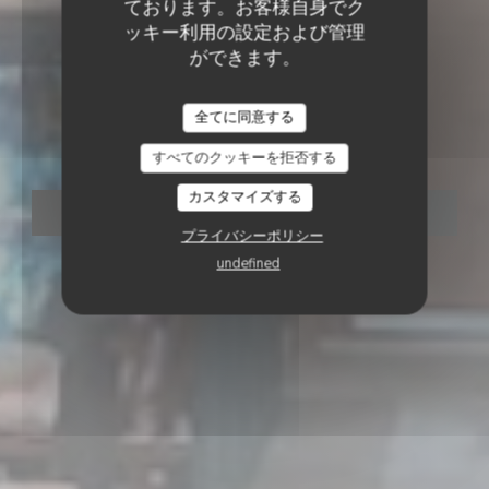
ております。お客様自身でク
ッキー利用の設定および管理
ができます。
RESTAURANT CONTEMPORAIN
•
MARSEILLE
MOUNÉ
全てに同意する
Mouné
すべてのクッキーを拒否する
カスタマイズする
予約
プライバシーポリシー
undefined