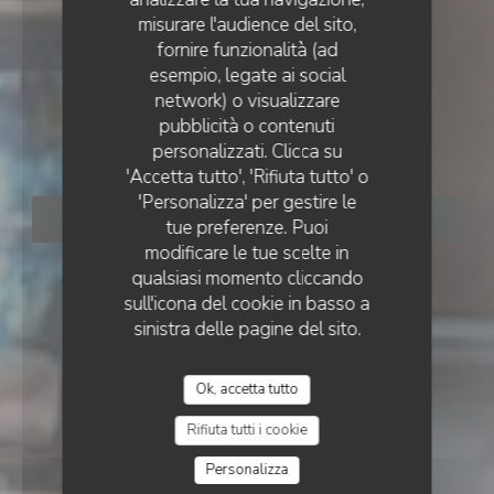
misurare l'audience del sito,
fornire funzionalità (ad
esempio, legate ai social
RESTAURANT CONTEMPORAIN
•
MARSEILLE
network) o visualizzare
MOUNÉ
pubblicità o contenuti
Mouné
personalizzati. Clicca su
'Accetta tutto', 'Rifiuta tutto' o
'Personalizza' per gestire le
PRENOTA
tue preferenze. Puoi
modificare le tue scelte in
qualsiasi momento cliccando
sull'icona del cookie in basso a
sinistra delle pagine del sito.
Ok, accetta tutto
Rifiuta tutti i cookie
Personalizza