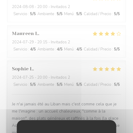
2024-08-08
- 20:00 - Invitados 2
Servicio
:
5
/5
Ambiente
:
5
/5
Menú
:
5
/5
Calidad / Precio
:
5
/5
Maureen
L
2024-07-29
- 20:15 - Invitados 2
Servicio
:
4
/5
Ambiente
:
4
/5
Menú
:
4
/5
Calidad / Precio
:
5
/5
Sophie
L
2024-07-25
- 20:00 - Invitados 2
Servicio
:
5
/5
Ambiente
:
5
/5
Menú
:
5
/5
Calidad / Precio
:
5
/5
Je n'ai jamais été au Liban mais c'est comme cela que je
me l'imagine : un accueil chaleureux, "comme à la
maison", des plats généreux et raffinés à la fois (la glace
Achta je ne m'en remets toujours pas), bref... une adresse
incontournable de tout séjour marseillais !