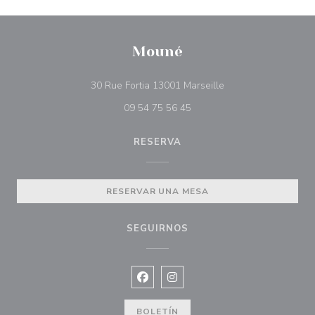
Mouné
((abre en una nueva
30 Rue Fortia 13001 Marseille
09 54 75 56 45
RESERVA
RESERVAR UNA MESA
SEGUIRNOS
Facebook ((abre en una nueva vent
Instagram ((abre en una nuev
BOLETÍN