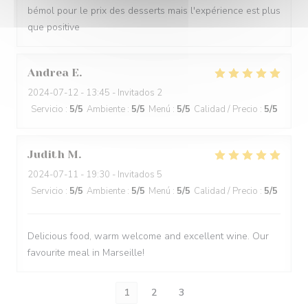
bémol pour le prix des desserts mais l'expérience est plus
que positive
Andrea
E
2024-07-12
- 13:45 - Invitados 2
Servicio
:
5
/5
Ambiente
:
5
/5
Menú
:
5
/5
Calidad / Precio
:
5
/5
Judith
M
2024-07-11
- 19:30 - Invitados 5
Servicio
:
5
/5
Ambiente
:
5
/5
Menú
:
5
/5
Calidad / Precio
:
5
/5
Delicious food, warm welcome and excellent wine. Our
favourite meal in Marseille!
1
2
3