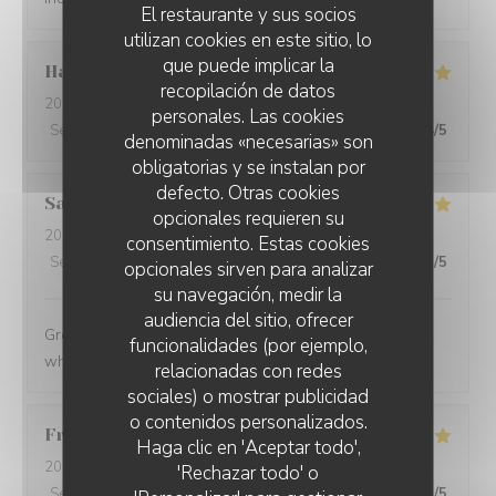
El restaurante y sus socios
utilizan cookies en este sitio, lo
que puede implicar la
Hakim
C
recopilación de datos
2024-07-23
- 20:00 - Invitados 2
personales. Las cookies
Servicio
:
5
/5
Ambiente
:
5
/5
Menú
:
5
/5
Calidad / Precio
:
4
/5
denominadas «necesarias» son
obligatorias y se instalan por
defecto. Otras cookies
Sabadei
A
opcionales requieren su
2024-07-16
- 20:00 - Invitados 2
consentimiento. Estas cookies
Servicio
:
5
/5
Ambiente
:
5
/5
Menú
:
5
/5
Calidad / Precio
:
5
/5
opcionales sirven para analizar
su navegación, medir la
audiencia del sitio, ofrecer
Great people, incredibly good food!! Will surely go back
funcionalidades (por ejemplo,
when in Marseille
relacionadas con redes
sociales) o mostrar publicidad
o contenidos personalizados.
MOUNÉ
Fred
D
Haga clic en 'Aceptar todo',
2024-07-16
- 20:00 - Invitados 2
'Rechazar todo' o
Servicio
:
5
/5
Ambiente
:
5
/5
Menú
:
5
/5
Calidad / Precio
:
5
/5