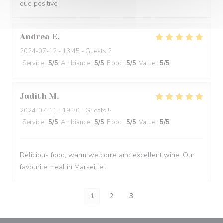
que positive
Andrea
E
2024-07-12
- 13:45 - Guests 2
Service
:
5
/5
Ambiance
:
5
/5
Food
:
5
/5
Value
:
5
/5
Judith
M
2024-07-11
- 19:30 - Guests 5
Service
:
5
/5
Ambiance
:
5
/5
Food
:
5
/5
Value
:
5
/5
Delicious food, warm welcome and excellent wine. Our
favourite meal in Marseille!
1
2
3