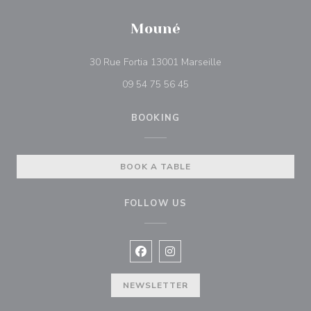
Mouné
((opens in a new wi
30 Rue Fortia 13001 Marseille
09 54 75 56 45
BOOKING
BOOK A TABLE
FOLLOW US
Facebook ((opens in a new window
Instagram ((opens in a new w
NEWSLETTER