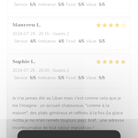
Service
:
5
/5
Ambiance
:
5
/5
Food
:
5
/5
Value
:
5
/5
Maureen
L
2024-07-29
- 20:15 - Guests 2
Service
:
4
/5
Ambiance
:
4
/5
Food
:
4
/5
Value
:
5
/5
Sophie
L
2024-07-25
- 20:00 - Guests 2
Service
:
5
/5
Ambiance
:
5
/5
Food
:
5
/5
Value
:
5
/5
Je n'ai jamais été au Liban mais c'est comme cela que je
me l'imagine : un accueil chaleureux, "comme à la
maison", des plats généreux et raffinés à la fois (la glace
Achta je ne m'en remets toujours pas), bref... une adresse
incontournable de tout séjour marseillais !