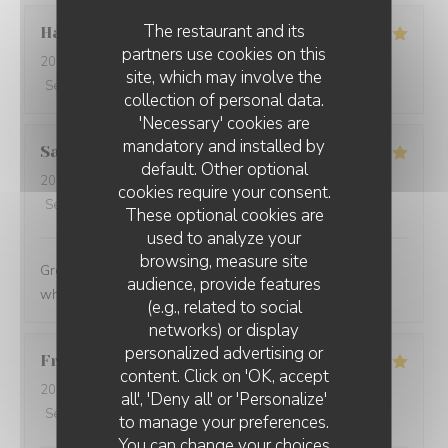
The restaurant and its
Hakim
C
partners use cookies on this
2024-07-23
- 20:00 - Guests 2
site, which may involve the
Service
:
5
/5
Ambiance
:
5
/5
Food
:
5
/5
Value
:
4
/5
collection of personal data.
'Necessary' cookies are
mandatory and installed by
Sabadei
A
default. Other optional
2024-07-16
- 20:00 - Guests 2
cookies require your consent.
Service
:
5
/5
Ambiance
:
5
/5
Food
:
5
/5
Value
:
5
/5
These optional cookies are
used to analyze your
browsing, measure site
Great people, incredibly good food!! Will surely go back
audience, provide features
when in Marseille
(e.g., related to social
networks) or display
personalized advertising or
Fred
D
MOUNÉ
content. Click on 'OK, accept
2024-07-16
- 20:00 - Guests 2
all', 'Deny all' or 'Personalize'
Service
:
5
/5
Ambiance
:
5
/5
Food
:
5
/5
Value
:
5
/5
to manage your preferences.
You can change your choices