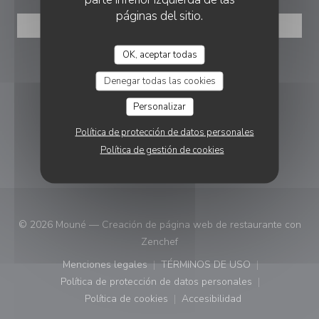
páginas del sitio.
RESERVAR UNA MESA
OK, aceptar todas
SEGUIRNOS
Denegar todas las cookies
Personalizar
Facebook ((abre en una nueva vent
Instagram ((abre en una nuev
Política de protección de datos personales
BOLETÍN
Política de gestión de cookies
© 2026 Mouné — Creación de página web de restaurante con
((abre en una nueva ventana))
Zenchef
Menciones legales
TÉRMINOS DE USO
((abre en una nueva ventana))
((abre en una nueva ven
Política de protección de datos personales
((abre en una nueva ventana))
Política de cookies
Accesibilidad
((abre en una nueva ventana))
((abre en una nueva ven