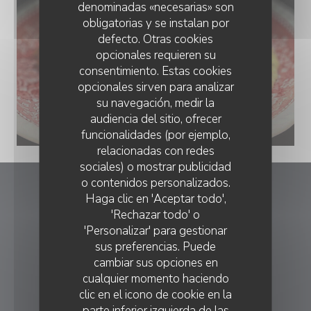
denominadas «necesarias» son
obligatorias y se instalan por
defecto. Otras cookies
opcionales requieren su
consentimiento. Estas cookies
opcionales sirven para analizar
su navegación, medir la
audiencia del sitio, ofrecer
funcionalidades (por ejemplo,
relacionadas con redes
sociales) o mostrar publicidad
o contenidos personalizados.
MOUNÉ
Mouné
Haga clic en 'Aceptar todo',
'Rechazar todo' o
'Personalizar' para gestionar
((abre en una nueva
30 Rue Fortia 13001 Marseille
sus preferencias. Puede
09 54 75 56 45
cambiar sus opciones en
cualquier momento haciendo
RESERVA
clic en el icono de cookie en la
parte inferior izquierda de las