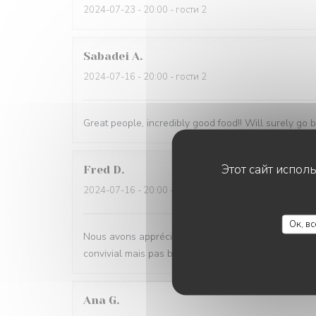
2024-07-23
- 20:00 - гости 2
Sabadei
A
2024-07-16
- 20:00 - гости 2
Great people, incredibly good food!! Will surely go 
Этот сайт испол
Fred
D
2024-07-16
- 20:00 - гости 2
Ок, в
Nous avons apprécié la qualité des plats et des vins
convivial mais pas bruyant ! Le propriétaire est très
Ana
G