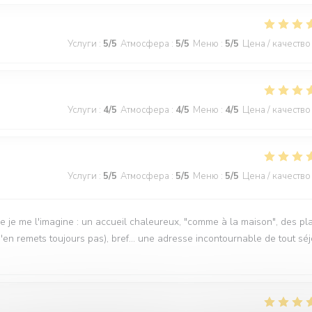
Услуги
:
5
/5
Атмосфера
:
5
/5
Меню
:
5
/5
Цена / качество
Услуги
:
4
/5
Атмосфера
:
4
/5
Меню
:
4
/5
Цена / качество
Услуги
:
5
/5
Атмосфера
:
5
/5
Меню
:
5
/5
Цена / качество
e je me l'imagine : un accueil chaleureux, "comme à la maison", des pl
m'en remets toujours pas), bref... une adresse incontournable de tout sé