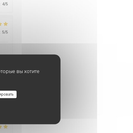
:
4
/5
:
5
/5
оторые вы хотите
:
5
/5
ировать
est