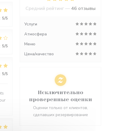
Средний рейтинг —
46 отзывы
:
5
/5
Услуги
Атмосфера
Меню
:
5
/5
Цена/качество
:
5
/5
Исключительно
ats
проверенные оценки
jour
Оценки только от клиентов,
сделавших резервирование