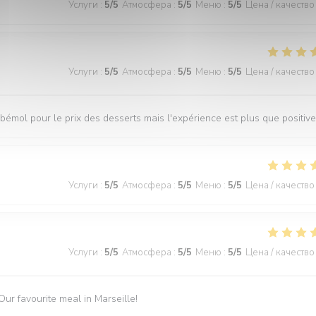
Услуги
:
5
/5
Атмосфера
:
5
/5
Меню
:
5
/5
Цена / качество
Услуги
:
5
/5
Атмосфера
:
5
/5
Меню
:
5
/5
Цена / качество
 bémol pour le prix des desserts mais l'expérience est plus que positive
Услуги
:
5
/5
Атмосфера
:
5
/5
Меню
:
5
/5
Цена / качество
Услуги
:
5
/5
Атмосфера
:
5
/5
Меню
:
5
/5
Цена / качество
ur favourite meal in Marseille!