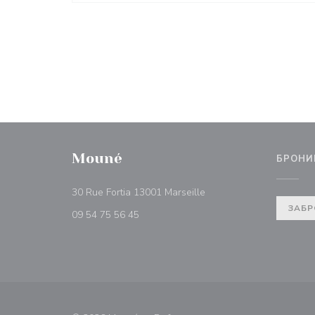
Mouné
БРОНИ
((открывается в новом 
30 Rue Fortia 13001 Marseille
ЗАБР
09 54 75 56 45