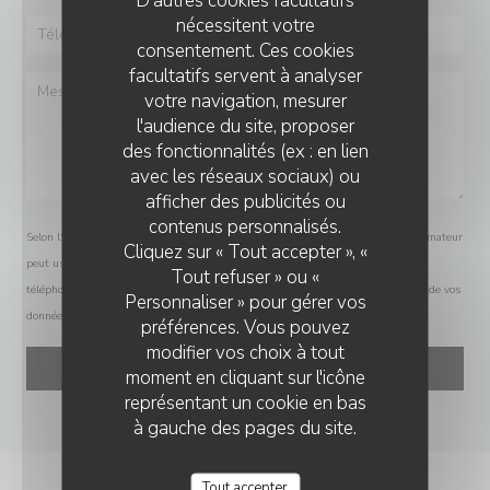
nécessitent votre
consentement. Ces cookies
facultatifs servent à analyser
votre navigation, mesurer
l'audience du site, proposer
des fonctionnalités (ex : en lien
avec les réseaux sociaux) ou
afficher des publicités ou
MOUNÉ
contenus personnalisés.
Selon l'article L.223-2 du code de la consommation, il est rappelé que le consommateur
Cliquez sur « Tout accepter », «
peut user de son droit à s'inscrire sur la liste d'opposition au démarchage
Tout refuser » ou «
téléphonique Bloctel :
bloctel.gouv.fr
. Pour plus d'informations sur le traitement de vos
Personnaliser » pour gérer vos
données, consultez notre
politique de confidentialité
.
préférences. Vous pouvez
modifier vos choix à tout
moment en cliquant sur l'icône
représentant un cookie en bas
à gauche des pages du site.
Tout accepter