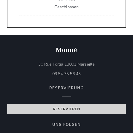
SA
-
SO
Geschlossen
Mouné
((öffnet ein neues Fe
30 Rue Fortia 13001 Marseille
09 54 75 56 45
RESERVIERUNG
RESERVIEREN
UNS FOLGEN