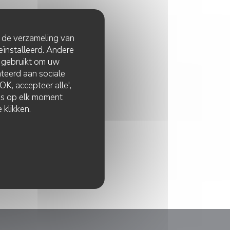
t de verzameling van
eïnstalleerd. Andere
 gebruikt om uw
lateerd aan sociale
K, accepteer alle',
zes op elk moment
 klikken.